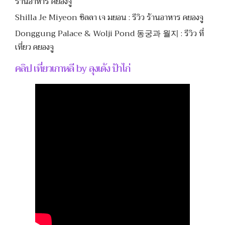
ร้านอาหาร คยองจู
Shilla Je Miyeon ชิลลา เจ มยอน : รีวิว ร้านอาหาร คยองจู
Donggung Palace & Wolji Pond 동궁과 월지 : รีวิว ที่
เที่ยว คยองจู
คลิป เที่ยวเกาหลี by ลุงเด้ง ป้าไก่