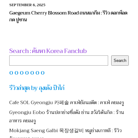
SEPTEMBER 6, 2025
Gaegeum Cherry Blossom Road ถนนแกกึม : รีวิว ดอกพ็อด
กด ปูซาน
Search : ค้นหา Korea Fanclub
Search
Search
O O O O O O O
รีวิวล่าสุด by ลุงเด้ง ป้าไก่
Cafe SOL Gyeongju 카페솔 คาเฟ่ย้อนอดีต : คาเฟ่ คยองจู
Gyeongju Eobo ร้านปลาย่างชื่อดัง ย่าน ฮวังริดันกิล : ร้าน
อาหาร คยองจู
Mokjang Saeng Galbi 목장생갈비 หมูย่างเกาหลี : รีวิว