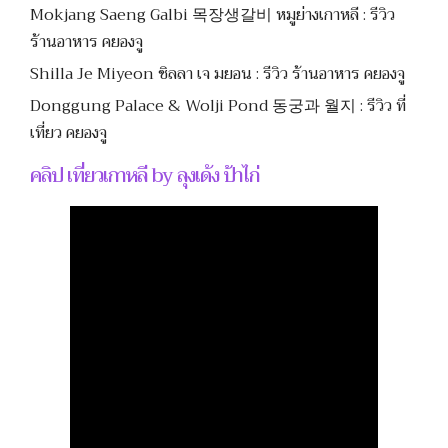
Mokjang Saeng Galbi 목장생갈비 หมูย่างเกาหลี : รีวิว
ร้านอาหาร คยองจู
Shilla Je Miyeon ชิลลา เจ มยอน : รีวิว ร้านอาหาร คยองจู
Donggung Palace & Wolji Pond 동궁과 월지 : รีวิว ที่
เที่ยว คยองจู
คลิป เที่ยวเกาหลี by ลุงเด้ง ป้าไก่