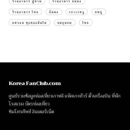
ร้านอาหาร ปูซาน
ร้านอาหาร อันดง
ร้านอาหาร โซล
อันดง
เกาะเชจู
แทกู
แทจอน ชุงชองนัมโด
แฮอุนแด
โซล
Korea FanClub.com
ศูนย์รวมข้อมูลท่องเที่ยวเกาหลี แพ็คเกจทัวร์ ตั๋วเครื่องบิน ที่พัก
โรงแรม บัตรท่องเที่ยว
ซิมโทรศัพท์ อินเตอร์เน็ต