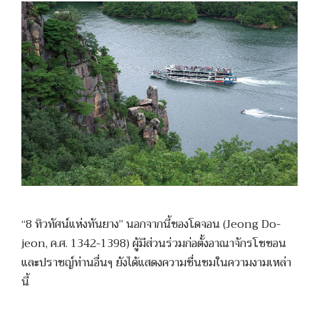
“8 ทิวทัศน์แห่งทันยาง” นอกจากนี้ชองโดจอน (Jeong Do-
jeon, ค.ศ. 1342-1398) ผู้มีส่วนร่วมก่อตั้งอาณาจักรโชซอน
และปราชญ์ท่านอื่นๆ ยังได้แสดงความชื่นชมในความงามเหล่า
นี้