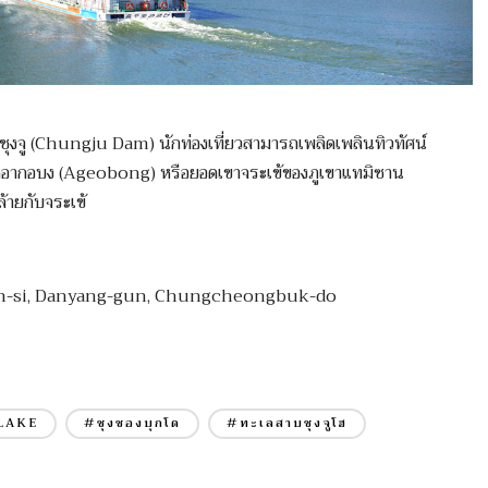
่อนชุงจู (Chungju Dam) นักท่องเที่ยวสามารถเพลิดเพลินทิวทัศน์
กยอดอากอบง (Ageobong) หรือยอดเขาจระเข้ของภูเขาแทมิซาน
้ายกับจระเข้
eon-si, Danyang-gun, Chungcheongbuk-do
LAKE
#ชุงชองบุกโด
#ทะเลสาบชุงจูโฮ