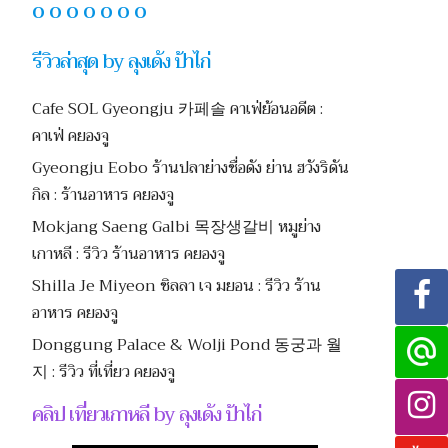
O O O O O O O
รีวิวล่าสุด by ลุงเด้ง ป้าไก่
Cafe SOL Gyeongju 카페솔 คาเฟ่ย้อนอดีต :
คาเฟ่ คยองจู
Gyeongju Eobo ร้านปลาย่างชื่อดัง ย่าน ฮวังริดัน
กิล : ร้านอาหาร คยองจู
Mokjang Saeng Galbi 목장생갈비 หมูย่าง
เกาหลี : รีวิว ร้านอาหาร คยองจู
Shilla Je Miyeon ชิลลา เจ มยอน : รีวิว ร้าน
อาหาร คยองจู
Donggung Palace & Wolji Pond 동궁과 월
지 : รีวิว ที่เที่ยว คยองจู
คลิป เที่ยวเกาหลี by ลุงเด้ง ป้าไก่