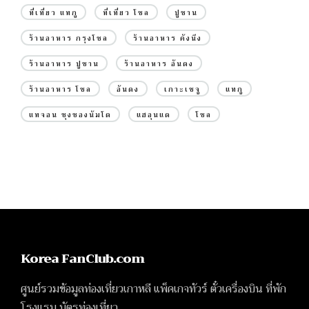
ที่เที่ยว แทกู
ที่เที่ยว โซล
ปูซาน
ร้านอาหาร กรุงโซล
ร้านอาหาร คังนึง
ร้านอาหาร ปูซาน
ร้านอาหาร อันดง
ร้านอาหาร โซล
อันดง
เกาะเชจู
แทกู
แทจอน ชุงชองนัมโด
แฮอุนแด
โซล
Korea FanClub.com
ศูนย์รวมข้อมูลท่องเที่ยวเกาหลี แพ็คเกจทัวร์ ตั๋วเครื่องบิน ที่พัก
โรงแรม บัตรท่องเที่ยว