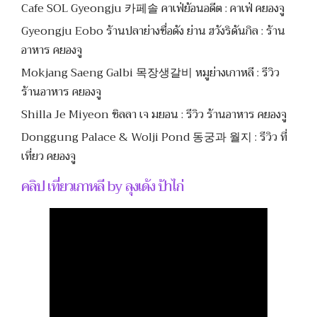
Cafe SOL Gyeongju 카페솔 คาเฟ่ย้อนอดีต : คาเฟ่ คยองจู
Gyeongju Eobo ร้านปลาย่างชื่อดัง ย่าน ฮวังริดันกิล : ร้าน
อาหาร คยองจู
Mokjang Saeng Galbi 목장생갈비 หมูย่างเกาหลี : รีวิว
ร้านอาหาร คยองจู
Shilla Je Miyeon ชิลลา เจ มยอน : รีวิว ร้านอาหาร คยองจู
Donggung Palace & Wolji Pond 동궁과 월지 : รีวิว ที่
เที่ยว คยองจู
คลิป เที่ยวเกาหลี by ลุงเด้ง ป้าไก่