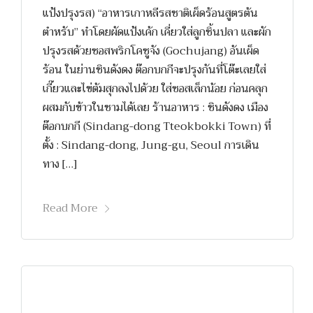
แป้งปรุงรส) “อาหารเกาหลีรสชาติเผ็ดร้อนสูตรต้น
ตำหรับ” ทำโดยผัดแป้งเค้ก เคี่ยวใส่ลูกชิ้นปลา และผัก
ปรุงรสด้วยซอสพริกโคซูจัง (Gochujang) อันเผ็ด
ร้อน ในย่านชินดังดง ต๊อกบกกีจะปรุงกันที่โต๊ะเลยใส่
เกี๊ยวและไข่ต้มสุกลงไปด้วย ใส่ซอสเล็กน้อย ก่อนคลุก
ผสมกับข้าวในชามได้เลย ร้านอาหาร : ชินดังดง เมือง
ต๊อกบกกี (Sindang-dong Tteokbokki Town) ที่
ตั้ง : Sindang-dong, Jung-gu, Seoul การเดิน
ทาง […]
Read More