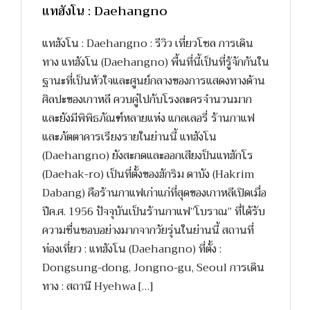
แทฮังโน : Daehangno
แทฮังโน : Daehangno : รีวิว เที่ยวโซล การเดิน
ทาง แทฮังโน (Daehangno) พื้นที่นี้เป็นที่รู้จักกันใน
ฐานะที่เป็นหัวใจและศูนย์กลางของการแสดงทางด้าน
ศิลปะของเกาหลี ควบคู่ไปกับโรงละครจำนวนมาก
และยังมีพิพิธภัณฑ์หลายแห่ง แกลเลอรี่ ร้านกาแฟ
และภัตตาคารเรียงรายในย่านนี้ แทฮังโน
(Daehangno) ยังสะกดและออกเสียงป็นแทฮักโร
(Daehak-ro) เป็นที่ตั้งของฮักริม ดาบัง (Hakrim
Dabang) คือร้านกาแฟเก่าแก่ที่สุดของเกาหลีเปิดเมื่อ
ปีค.ศ. 1956 ปัจจุบันเป็นร้านกาแฟ”โบราณ” ที่ได้รับ
ความชื่นชอบอย่างมากจากวัยรุ่นในย่านนี้ สถานที่
ท่องเที่ยว : แทฮังโน (Daehangno) ที่ตั้ง :
Dongsung-dong, Jongno-gu, Seoul การเดิน
ทาง : สถานี Hyehwa […]