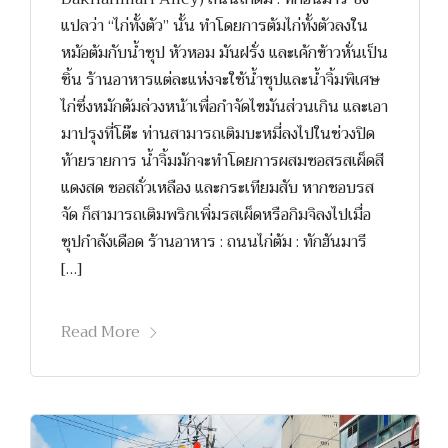
แปลว่า “ไก่ทั้งตัว” นั้น ทำโดยการต้มไก่ทั้งตัวลงใน
หม้อต้มกับน้ำซุป หัวหอม มันฝรั่ง และเค้กข้าวหั่นเป็น
ชิ้น ร้านอาหารแต่ละแห่งจะใช้น้ำซุปและน้ำจิ้มพิเศษ
ไก่ซึ่งหมักต้มล่วงหน้าเพื่อกำจัดไขมันส่วนเกิน และเอา
มาปรุงที่โต๊ะ ท่านสามารถเติมบะหมี่ลงไปในช่วงปิด
ท้ายรายการ น้ำจิ้มมักจะทำโดยการผสมซอสรสเผ็ดสี
แดงสด ซอสถั่วเหลือง และกระเทียมสับ หากชอบรส
จัด ก็สามารถเติมพริกเพิ่มรสเผ็ดหรือกิมจิลงไปเมื่อ
ซุปกำลังเดือด ร้านอาหาร : ถนนไก่ต้ม : ทักฮันมารี
[…]
Read More