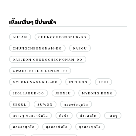
เนื้อหาอื่นๆ ที่น่าสนใจ
BUSAN
CHUNGCHEONGBUK-DO
CHUNGCHEONGNAM-DO
DAEGU
DAEJEON CHUNGCHEONGNAM_DO
GWANGJU JEOLLANAM-DO
GYEONGSANGBUK-DO
INCHEON
JEJU
JEOLLABUK-DO
JEONJU
MYEONG DONG
SEOUL
SUWON
คยองซังบุกโด
ควางจู ชอลลานัมโด
คังนึง
คังวอนโด
จอนจู
ชอลลาบุกโด
ชุงชองนัมโด
ชุงชองบุกโด