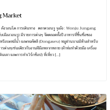
ng Market
ิว คังวอนโด การเดินทาง ตลาดวอนจู จุงอัง : Wonju Jungang
มืองวอนจู) มีรายการต่างๆ จัดตลอดทั้งปี อาหารที่ขึ้นชื่อของ
u) หรือบะหมี่น้ำ และทงคัตสึ (Dongaseu) หมูฝานบางมีห้างสำหรับ
รต่างๆเช่นเดียวกับงานฝีมือหลากหลาย (ผ้าห่มทำด้วยมือ เครื่อง
ดินเผา และการทำเวิร์กช็อป) ที่เที่ยว […]