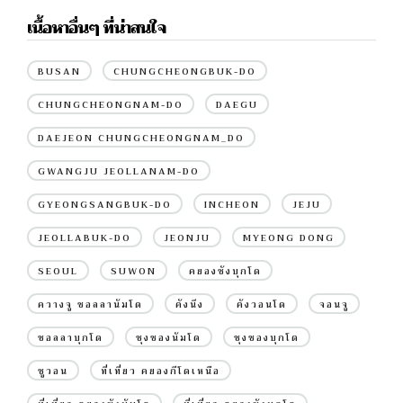
เนื้อหาอื่นๆ ที่น่าสนใจ
BUSAN
CHUNGCHEONGBUK-DO
CHUNGCHEONGNAM-DO
DAEGU
DAEJEON CHUNGCHEONGNAM_DO
GWANGJU JEOLLANAM-DO
GYEONGSANGBUK-DO
INCHEON
JEJU
JEOLLABUK-DO
JEONJU
MYEONG DONG
SEOUL
SUWON
คยองซังบุกโด
ควางจู ชอลลานัมโด
คังนึง
คังวอนโด
จอนจู
ชอลลาบุกโด
ชุงชองนัมโด
ชุงชองบุกโด
ซูวอน
ที่เที่ยว คยองกีโดเหนือ