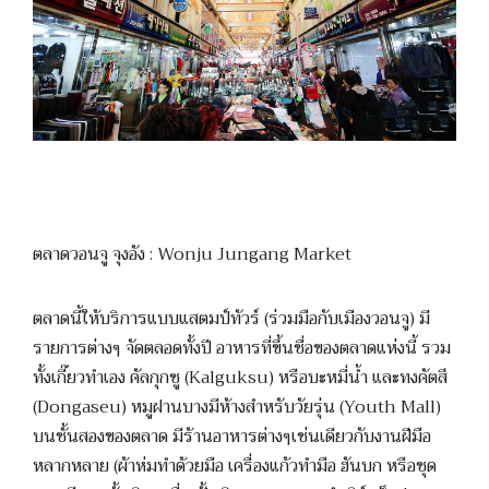
ตลาดวอนจู จุงอัง : Wonju Jungang Market
ตลาดนี้ให้บริการแบบแสตมป์ทัวร์ (ร่วมมือกับเมืองวอนจู) มี
รายการต่างๆ จัดตลอดทั้งปี อาหารที่ขึ้นชื่อของตลาดแห่งนี้ รวม
ทั้งเกี๊ยวทำเอง คัลกุกซู (Kalguksu) หรือบะหมี่น้ำ และทงคัตสึ
(Dongaseu) หมูฝานบางมีห้างสำหรับวัยรุ่น (Youth Mall)
บนชั้นสองของตลาด มีร้านอาหารต่างๆเช่นเดียวกับงานฝีมือ
หลากหลาย (ผ้าห่มทำด้วยมือ เครื่องแก้วทำมือ ฮันบก หรือชุด