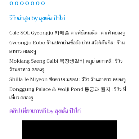
O O O O O O O
รีวิวล่าสุด by ลุงเด้ง ป้าไก่
Cafe SOL Gyeongju 카페솔 คาเฟ่ย้อนอดีต : คาเฟ่ คยองจู
Gyeongju Eobo ร้านปลาย่างชื่อดัง ย่าน ฮวังริดันกิล : ร้าน
อาหาร คยองจู
Mokjang Saeng Galbi 목장생갈비 หมูย่างเกาหลี : รีวิว
ร้านอาหาร คยองจู
Shilla Je Miyeon ชิลลา เจ มยอน : รีวิว ร้านอาหาร คยองจู
Donggung Palace & Wolji Pond 동궁과 월지 : รีวิว ที่
เที่ยว คยองจู
คลิป เที่ยวเกาหลี by ลุงเด้ง ป้าไก่