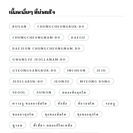
เนื้อหาอื่นๆ ที่น่าสนใจ
BUSAN
CHUNGCHEONGBUK-DO
CHUNGCHEONGNAM-DO
DAEGU
DAEJEON CHUNGCHEONGNAM_DO
GWANGJU JEOLLANAM-DO
GYEONGSANGBUK-DO
INCHEON
JEJU
JEOLLABUK-DO
JEONJU
MYEONG DONG
SEOUL
SUWON
คยองซังบุกโด
ควางจู ชอลลานัมโด
คังนึง
คังวอนโด
จอนจู
ชอลลาบุกโด
ชุงชองนัมโด
ชุงชองบุกโด
ซูวอน
ที่เที่ยว คยองกีโดเหนือ