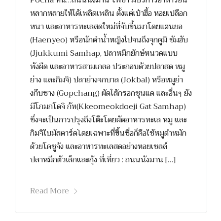
Pocha ที่นี่…ถนนนังมาน โพชา มีบริการอาหารอัน
หลากหลายให้ได้เพลิดเพลิน ตั้งแต่เป๋าฮื้อ หอยเปลือก
หนา และอาหารทะเลสดใหม่ที่จับขึ้นมาโดยแฮนยอ
(Haenyeo) หรือนักดำน้ำหญิงไปจนถึงจุกคูมิ ซัมฮับ
(Jjukkumi Samhap, ปลาหมึกยักษ์หนวดแบบ
พังผืด และอาหารสามเกลอ ประกอบด้วยปลาสด หมู
ย่าง และกิมจิ) ปลาย่างจกบาล (Jokbal) หรือหมูย่า
งก๊บชาง (Gopchang) ผัดไส้กรอกซุนแด และอื่นๆ ยัง
มีโกมกโดจิ กัท(Kkeomeokdoeji Gat Samhap)
ซึ่งจะเป็นการปรุงถึงโต๊ะโดยผัดอาหารทะเล หมู และ
กิมจิใบมัสตาร์ดโดยเฉพาะที่ขึ้นชื่อก็คือใช้หมูดำหมัก
ด้วยโคชูจัง และอาหารทะเลสดอย่างหอยเชลล์
ปลาหมึกตัวเล็กและกุ้ง ที่เที่ยว : ถนนนังมาน […]
Read More