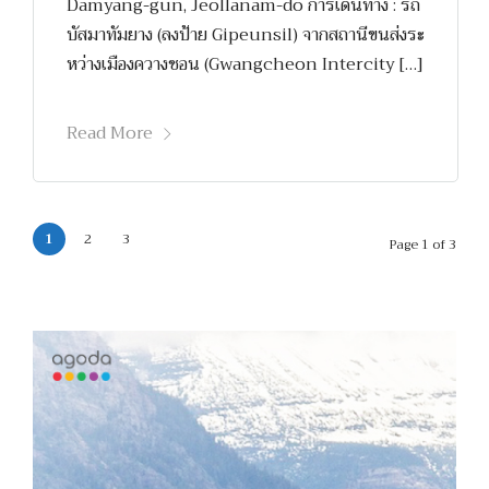
Damyang-gun, Jeollanam-do การเดินทาง : รถ
บัสมาทัมยาง (ลงป้าย Gipeunsil) จากสถานีขนส่งระ
หว่างเมืองควางชอน (Gwangcheon Intercity […]
Read More
1
2
3
Page 1 of 3