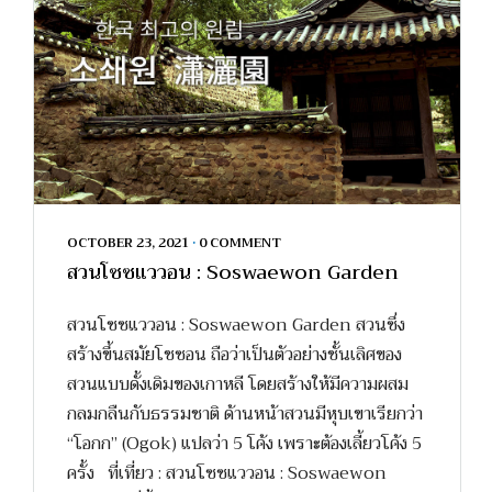
OCTOBER 23, 2021
•
0 COMMENT
สวนโซซแววอน : Soswaewon Garden
สวนโซซแววอน : Soswaewon Garden สวนซึ่ง
สร้างขึ้นสมัยโชซอน ถือว่าเป็นตัวอย่างชั้นเลิศของ
สวนแบบดั้งเดิมของเกาหลี โดยสร้างให้มีความผสม
กลมกลืนกับธรรมชาติ ด้านหน้าสวนมีหุบเขาเรียกว่า
“โอกก” (Ogok) แปลว่า 5 โค้ง เพราะต้องเลี้ยวโค้ง 5
ครั้ง ที่เที่ยว : สวนโซซแววอน : Soswaewon