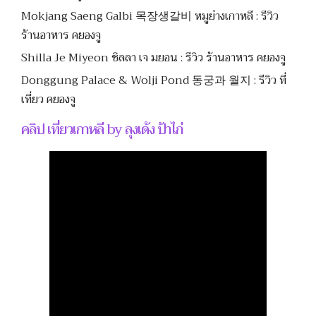
Mokjang Saeng Galbi 목장생갈비 หมูย่างเกาหลี : รีวิว
ร้านอาหาร คยองจู
Shilla Je Miyeon ชิลลา เจ มยอน : รีวิว ร้านอาหาร คยองจู
Donggung Palace & Wolji Pond 동궁과 월지 : รีวิว ที่
เที่ยว คยองจู
คลิป เที่ยวเกาหลี by ลุงเด้ง ป้าไก่