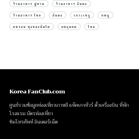
ร้านอาหาร ปูซาน
ร้านอาหาร อันดง
ร้านอาหาร โซล
อันดง
เกาะเชจู
แทกู
แทจอน ชุงชองนัมโด
แฮอุนแด
โซล
Korea FanClub.com
ศูนย์รวมข้อมูลท่องเที่ยวเกาหลี แพ็คเกจทัวร์ ตั๋วเครื่องบิน ที่พัก
โรงแรม บัตรท่องเที่ยว
ซิมโทรศัพท์ อินเตอร์เน็ต