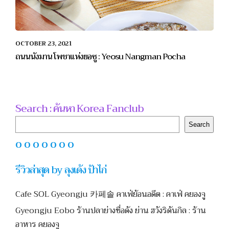
OCTOBER 23, 2021
ถนนนังมาน โพชาแห่งยอซู : Yeosu Nangman Pocha
Search : ค้นหา Korea Fanclub
Search
Search
O O O O O O O
รีวิวล่าสุด by ลุงเด้ง ป้าไก่
Cafe SOL Gyeongju 카페솔 คาเฟ่ย้อนอดีต : คาเฟ่ คยองจู
Gyeongju Eobo ร้านปลาย่างชื่อดัง ย่าน ฮวังริดันกิล : ร้าน
อาหาร คยองจู