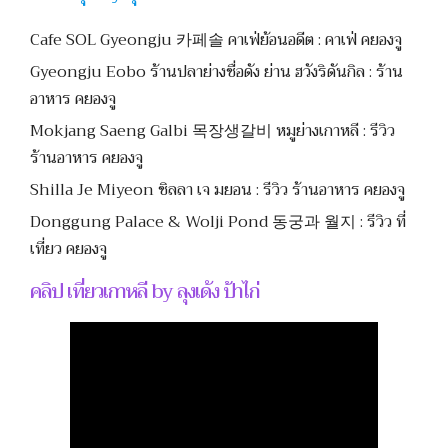
Cafe SOL Gyeongju 카페솔 คาเฟ่ย้อนอดีต : คาเฟ่ คยองจู
Gyeongju Eobo ร้านปลาย่างชื่อดัง ย่าน ฮวังริดันกิล : ร้าน
อาหาร คยองจู
Mokjang Saeng Galbi 목장생갈비 หมูย่างเกาหลี : รีวิว
ร้านอาหาร คยองจู
Shilla Je Miyeon ชิลลา เจ มยอน : รีวิว ร้านอาหาร คยองจู
Donggung Palace & Wolji Pond 동궁과 월지 : รีวิว ที่
เที่ยว คยองจู
คลิป เที่ยวเกาหลี by ลุงเด้ง ป้าไก่