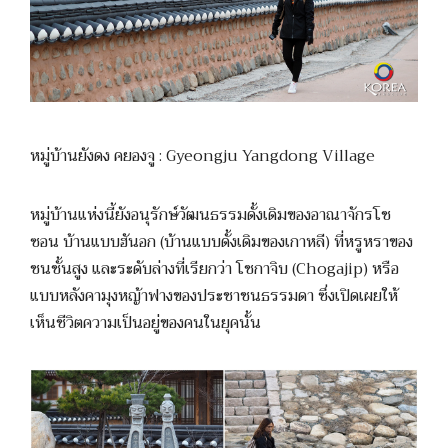
หมู่บ้านยังดง คยองจู : Gyeongju Yangdong Village
หมู่บ้านแห่งนี้ยังอนุรักษ์วัฒนธรรมดั้งเดิมของอาณาจักรโช
ซอน บ้านแบบฮันอก (บ้านแบบดั้งเดิมของเกาหลี) ที่หรูหราของ
ชนชั้นสูง และระดับล่างที่เรียกว่า โชกาจิบ (Chogajip) หรือ
แบบหลังคามุงหญ้าฟางของประชาชนธรรมดา ซึ่งเปิดเผยให้
เห็นชีวิตความเป็นอยู่ของคนในยุคนั้น