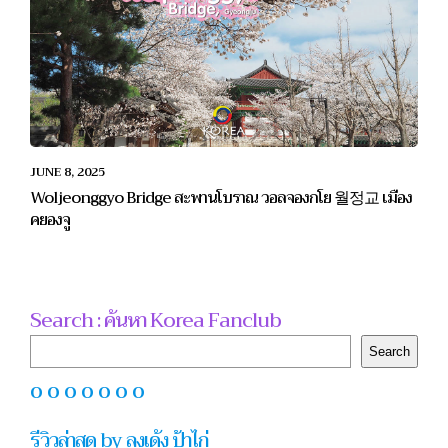
JUNE 8, 2025
Woljeonggyo Bridge สะพานโบราณ วอลจองกโย 월정교 เมือง
คยองจู
Search : ค้นหา Korea Fanclub
Search
Search
O O O O O O O
รีวิวล่าสุด by ลุงเด้ง ป้าไก่