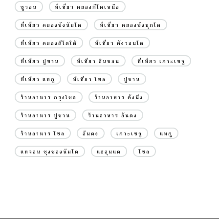
ซูวอน
ที่เที่ยว คยองกีโดเหนือ
ที่เที่ยว คยองซังนัมโด
ที่เที่ยว คยองซังบุกโด
ที่เที่ยว คยองดีโดใต้
ที่เที่ยว คังวอนโด
ที่เที่ยว ปูซาน
ที่เที่ยว อินชอน
ที่เที่ยว เกาะเชจู
ที่เที่ยว แทกู
ที่เที่ยว โซล
ปูซาน
ร้านอาหาร กรุงโซล
ร้านอาหาร คังนึง
ร้านอาหาร ปูซาน
ร้านอาหาร อันดง
ร้านอาหาร โซล
อันดง
เกาะเชจู
แทกู
แทจอน ชุงชองนัมโด
แฮอุนแด
โซล