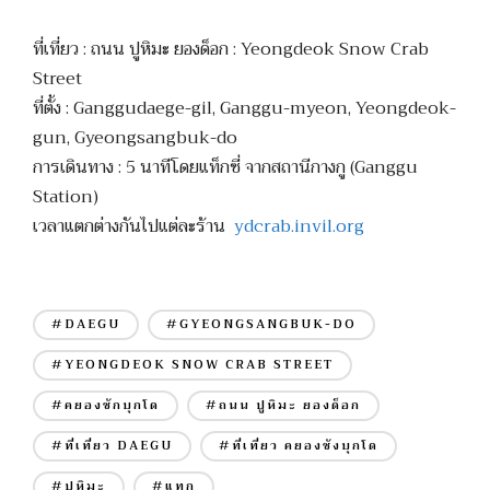
ที่เที่ยว : ถนน ปูหิมะ ยองด็อก : Yeongdeok Snow Crab
Street
ที่ตั้ง : Ganggudaege-gil, Ganggu-myeon, Yeongdeok-
gun, Gyeongsangbuk-do
การเดินทาง : 5 นาทีโดยแท็กซี่ จากสถานีกางกู (Ganggu
Station)
เวลาแตกต่างกันไปแต่ละร้าน
ydcrab.invil.org
#DAEGU
#GYEONGSANGBUK-DO
#YEONGDEOK SNOW CRAB STREET
#คยองซักบุกโด
#ถนน ปูหิมะ ยองด็อก
#ที่เที่ยว DAEGU
#ที่เที่ยว คยองซังบุกโด
#ปูหิมะ
#แทกู