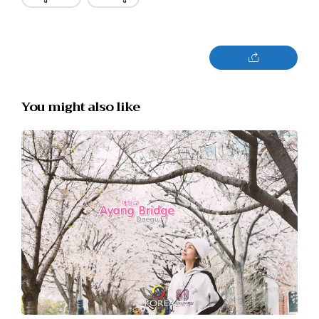
You might also like