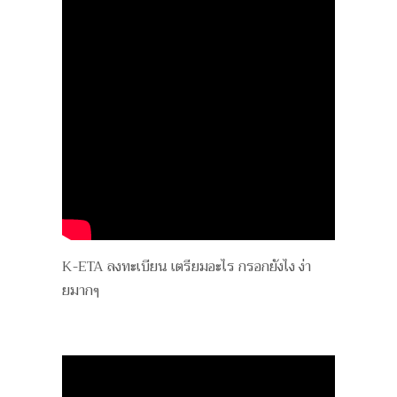
K-ETA ลงทะเบียน เตรียมอะไร กรอกยังไง ง่า
ยมากๆ