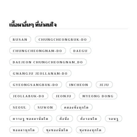
เนื้อหาอื่นๆ ที่น่าสนใจ
BUSAN
CHUNGCHEONGBUK-DO
CHUNGCHEONGNAM-DO
DAEGU
DAEJEON CHUNGCHEONGNAM_DO
GWANGJU JEOLLANAM-DO
GYEONGSANGBUK-DO
INCHEON
JEJU
JEOLLABUK-DO
JEONJU
MYEONG DONG
SEOUL
SUWON
คยองซังบุกโด
ควางจู ชอลลานัมโด
คังนึง
คังวอนโด
จอนจู
ชอลลาบุกโด
ชุงชองนัมโด
ชุงชองบุกโด