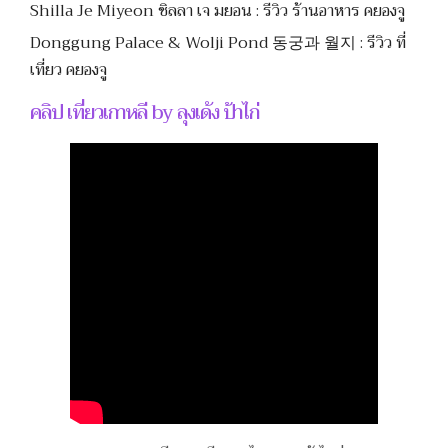
Shilla Je Miyeon ชิลลา เจ มยอน : รีวิว ร้านอาหาร คยองจู
Donggung Palace & Wolji Pond 동궁과 월지 : รีวิว ที่
เที่ยว คยองจู
คลิป เที่ยวเกาหลี by ลุงเด้ง ป้าไก่