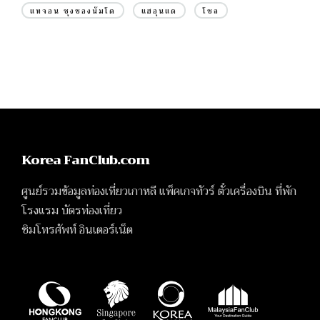
แทจอน ชุงชองนัมโด
แฮอุนแด
โซล
Korea FanClub.com
ศูนย์รวมข้อมูลท่องเที่ยวเกาหลี แพ็คเกจทัวร์ ตั๋วเครื่องบิน ที่พัก
โรงแรม บัตรท่องเที่ยว
ซิมโทรศัพท์ อินเตอร์เน็ต