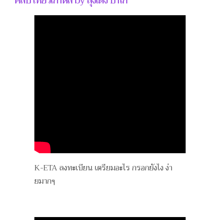
คลิป เที่ยวเกาหลี by ลุงเด้ง ป้าไก่
K-ETA ลงทะเบียน เตรียมอะไร กรอกยังไง ง่า
ยมากๆ