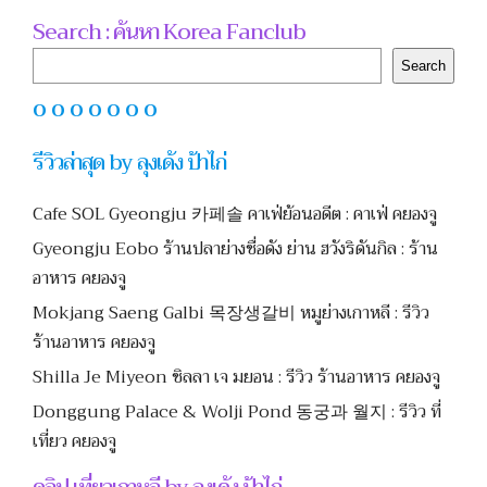
Search : ค้นหา Korea Fanclub
Search
Search
O O O O O O O
รีวิวล่าสุด by ลุงเด้ง ป้าไก่
Cafe SOL Gyeongju 카페솔 คาเฟ่ย้อนอดีต : คาเฟ่ คยองจู
Gyeongju Eobo ร้านปลาย่างชื่อดัง ย่าน ฮวังริดันกิล : ร้าน
อาหาร คยองจู
Mokjang Saeng Galbi 목장생갈비 หมูย่างเกาหลี : รีวิว
ร้านอาหาร คยองจู
Shilla Je Miyeon ชิลลา เจ มยอน : รีวิว ร้านอาหาร คยองจู
Donggung Palace & Wolji Pond 동궁과 월지 : รีวิว ที่
เที่ยว คยองจู