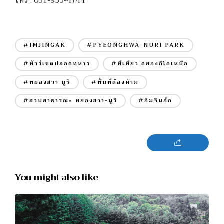
โทร : 031-953-4744
#IMJINGAK
#PYEONGHWA-NURI PARK
#ทัวร์เขตปลอดทหาร
#ที่เที่ยว คยองกีโดเหนือ
#พยองฮวา นูริ
#พื้นที่ต้องห้าม
#สวนสาธารณะ พยองฮวา-นูริ
#อิมจินกัก
You might also like