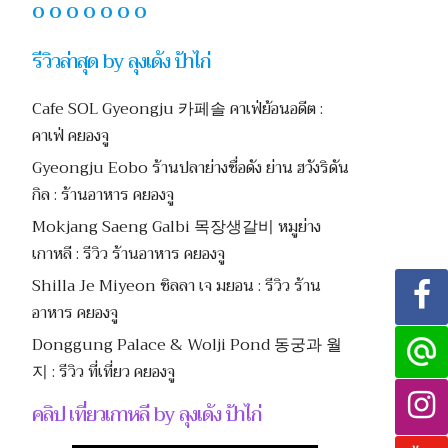
O O O O O O O
รีวิวล่าสุด by ลุงเด้ง ป้าไก่
Cafe SOL Gyeongju 카페솔 คาเฟ่ย้อนอดีต :
คาเฟ่ คยองจู
Gyeongju Eobo ร้านปลาย่างชื่อดัง ย่าน ฮวังริดัน
กิล : ร้านอาหาร คยองจู
Mokjang Saeng Galbi 목장생갈비 หมูย่าง
เกาหลี : รีวิว ร้านอาหาร คยองจู
Shilla Je Miyeon ชิลลา เจ มยอน : รีวิว ร้าน
อาหาร คยองจู
Donggung Palace & Wolji Pond 동궁과 월
지 : รีวิว ที่เที่ยว คยองจู
คลิป เที่ยวเกาหลี by ลุงเด้ง ป้าไก่