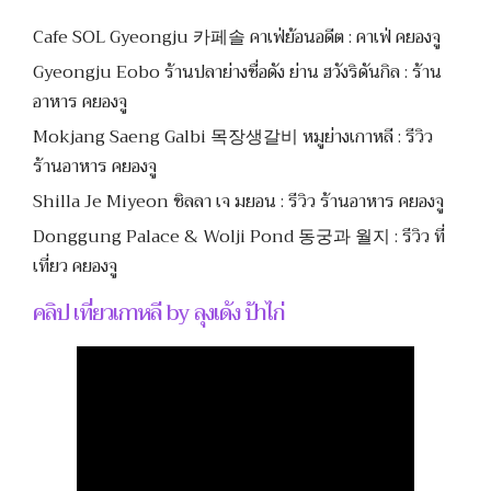
Cafe SOL Gyeongju 카페솔 คาเฟ่ย้อนอดีต : คาเฟ่ คยองจู
Gyeongju Eobo ร้านปลาย่างชื่อดัง ย่าน ฮวังริดันกิล : ร้าน
อาหาร คยองจู
Mokjang Saeng Galbi 목장생갈비 หมูย่างเกาหลี : รีวิว
ร้านอาหาร คยองจู
Shilla Je Miyeon ชิลลา เจ มยอน : รีวิว ร้านอาหาร คยองจู
Donggung Palace & Wolji Pond 동궁과 월지 : รีวิว ที่
เที่ยว คยองจู
คลิป เที่ยวเกาหลี by ลุงเด้ง ป้าไก่