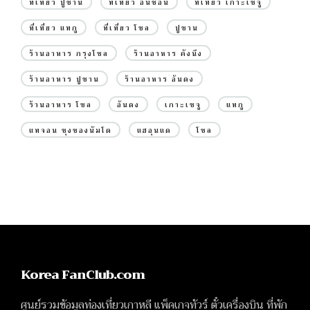
ที่เที่ยว ปูซาน
ที่เที่ยว อินชอน
ที่เที่ยว เกาะเชจู
ที่เที่ยว แทกู
ที่เที่ยว โซล
ปูซาน
ร้านอาหาร กรุงโซล
ร้านอาหาร คังนึง
ร้านอาหาร ปูซาน
ร้านอาหาร อันดง
ร้านอาหาร โซล
อันดง
เกาะเชจู
แทกู
แทจอน ชุงชองนัมโด
แฮอุนแด
โซล
Korea FanClub.com
ศูนย์รวมข้อมูลท่องเที่ยวเกาหลี แพ็คเกจทัวร์ ตั๋วเครื่องบิน ที่พัก