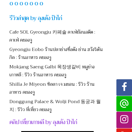
O O O O O O O
รีวิวล่าสุด by ลุงเด้ง ป้าไก่
Cafe SOL Gyeongju 카페솔 คาเฟ่ย้อนอดีต :
คาเฟ่ คยองจู
Gyeongju Eobo ร้านปลาย่างชื่อดัง ย่าน ฮวังริดัน
กิล : ร้านอาหาร คยองจู
Mokjang Saeng Galbi 목장생갈비 หมูย่าง
เกาหลี : รีวิว ร้านอาหาร คยองจู
Shilla Je Miyeon ชิลลา เจ มยอน : รีวิว ร้าน
อาหาร คยองจู
Donggung Palace & Wolji Pond 동궁과 월
지 : รีวิว ที่เที่ยว คยองจู
คลิป เที่ยวเกาหลี by ลุงเด้ง ป้าไก่