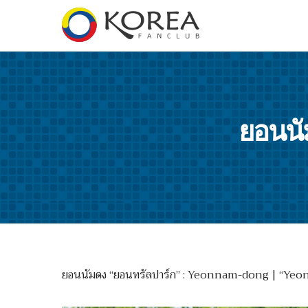
ยอนนั
ยอนนัมดง “ยอนทรัลปาร์ก” : Yeonnam-dong | “Yeontra