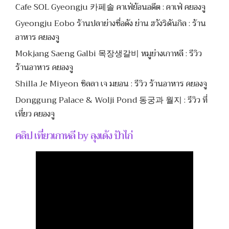
Cafe SOL Gyeongju 카페솔 คาเฟ่ย้อนอดีต : คาเฟ่ คยองจู
Gyeongju Eobo ร้านปลาย่างชื่อดัง ย่าน ฮวังริดันกิล : ร้าน
อาหาร คยองจู
Mokjang Saeng Galbi 목장생갈비 หมูย่างเกาหลี : รีวิว
ร้านอาหาร คยองจู
Shilla Je Miyeon ชิลลา เจ มยอน : รีวิว ร้านอาหาร คยองจู
Donggung Palace & Wolji Pond 동궁과 월지 : รีวิว ที่
เที่ยว คยองจู
คลิป เที่ยวเกาหลี by ลุงเด้ง ป้าไก่