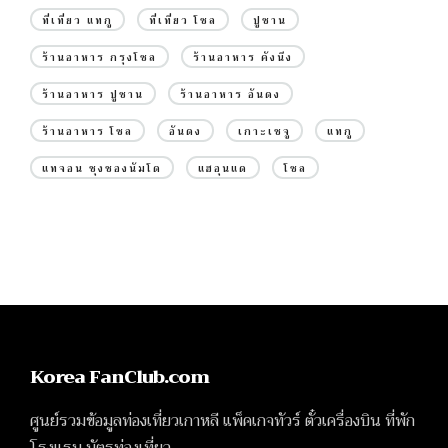
ที่เที่ยว แทกู
ที่เที่ยว โซล
ปูซาน
ร้านอาหาร กรุงโซล
ร้านอาหาร คังนึง
ร้านอาหาร ปูซาน
ร้านอาหาร อันดง
ร้านอาหาร โซล
อันดง
เกาะเชจู
แทกู
แทจอน ชุงชองนัมโด
แฮอุนแด
โซล
Korea FanClub.com
ศูนย์รวมข้อมูลท่องเที่ยวเกาหลี แพ็คเกจทัวร์ ตั๋วเครื่องบิน ที่พัก
โรงแรม บัตรท่องเที่ยว