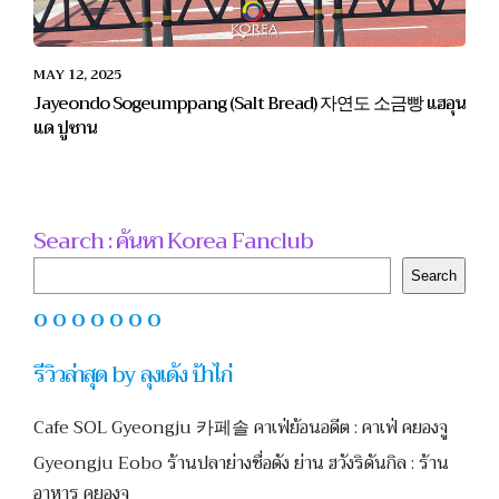
MAY 12, 2025
Jayeondo Sogeumppang (Salt Bread) 자연도 소금빵 แฮอุน
แด ปูซาน
Search : ค้นหา Korea Fanclub
Search
Search
O O O O O O O
รีวิวล่าสุด by ลุงเด้ง ป้าไก่
Cafe SOL Gyeongju 카페솔 คาเฟ่ย้อนอดีต : คาเฟ่ คยองจู
Gyeongju Eobo ร้านปลาย่างชื่อดัง ย่าน ฮวังริดันกิล : ร้าน
อาหาร คยองจู