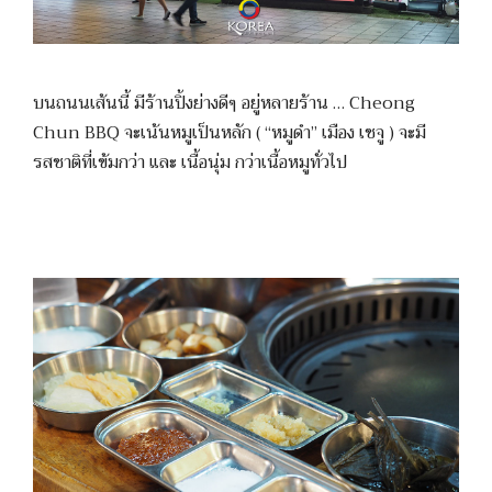
บนถนนเส้นนี้ มีร้านปิ้งย่างดีๆ อยู่หลายร้าน … Cheong
Chun BBQ จะเน้นหมูเป็นหลัก ( “หมูดำ” เมือง เชจู ) จะมี
รสชาติที่เข้มกว่า และ เนื้อนุ่ม กว่าเนื้อหมูทั่วไป