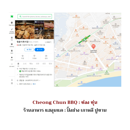
Cheong Chun BBQ : ช่อง ชุ่น
ร้านอาหาร แฮอุนแด : ปิ้งย่าง เกาหลี ปูซาน