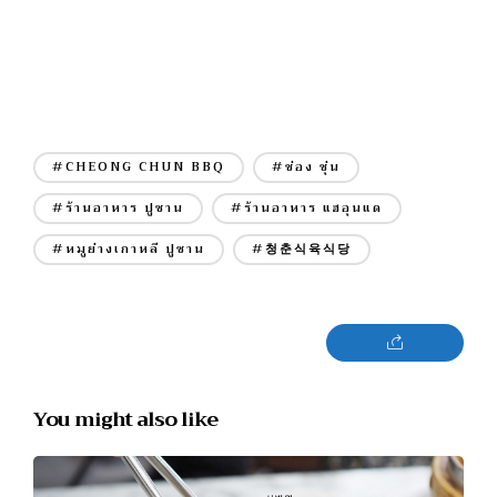
#CHEONG CHUN BBQ
#ช่อง ชุ่น
#ร้านอาหาร ปูซาน
#ร้านอาหาร แฮอุนแด
#หมูย่างเกาหลี ปูซาน
#청춘식육식당
You might also like