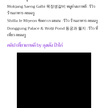
Mokjang Saeng Galbi 목장생갈비 หมูย่างเกาหลี : รีวิว
ร้านอาหาร คยองจู
Shilla Je Miyeon ชิลลา เจ มยอน : รีวิว ร้านอาหาร คยองจู
Donggung Palace & Wolji Pond 동궁과 월지 : รีวิว ที่
เที่ยว คยองจู
คลิป เที่ยวเกาหลี by ลุงเด้ง ป้าไก่