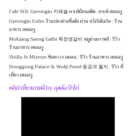
Cafe SOL Gyeongju 카페솔 คาเฟ่ย้อนอดีต : คาเฟ่ คยองจู
Gyeongju Eobo ร้านปลาย่างชื่อดัง ย่าน ฮวังริดันกิล : ร้าน
อาหาร คยองจู
Mokjang Saeng Galbi 목장생갈비 หมูย่างเกาหลี : รีวิว
ร้านอาหาร คยองจู
Shilla Je Miyeon ชิลลา เจ มยอน : รีวิว ร้านอาหาร คยองจู
Donggung Palace & Wolji Pond 동궁과 월지 : รีวิว ที่
เที่ยว คยองจู
คลิป เที่ยวเกาหลี by ลุงเด้ง ป้าไก่