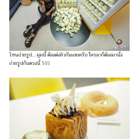
โซนถ่ายรูป… มุมนี้ ต้องต่อคิวกันเลยครับ ใครมาก็ต้องมานั่ง
ถ่ายรูปกันตรงนี้ 555