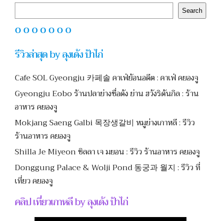
Search
Search
O O O O O O O
รีวิวล่าสุด by ลุงเด้ง ป้าไก่
Cafe SOL Gyeongju 카페솔 คาเฟ่ย้อนอดีต : คาเฟ่ คยองจู
Gyeongju Eobo ร้านปลาย่างชื่อดัง ย่าน ฮวังริดันกิล : ร้าน
อาหาร คยองจู
Mokjang Saeng Galbi 목장생갈비 หมูย่างเกาหลี : รีวิว
ร้านอาหาร คยองจู
Shilla Je Miyeon ชิลลา เจ มยอน : รีวิว ร้านอาหาร คยองจู
Donggung Palace & Wolji Pond 동궁과 월지 : รีวิว ที่
เที่ยว คยองจู
คลิป เที่ยวเกาหลี by ลุงเด้ง ป้าไก่