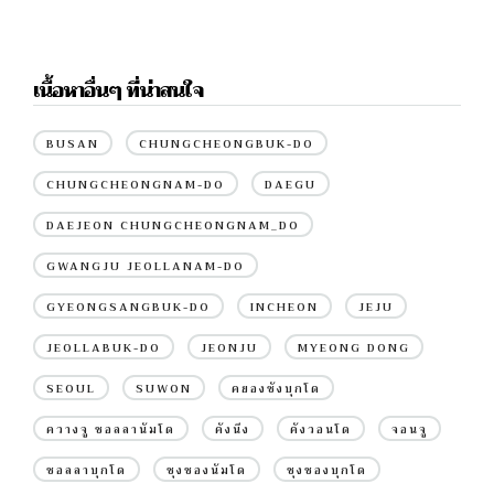
เนื้อหาอื่นๆ ที่น่าสนใจ
BUSAN
CHUNGCHEONGBUK-DO
CHUNGCHEONGNAM-DO
DAEGU
DAEJEON CHUNGCHEONGNAM_DO
GWANGJU JEOLLANAM-DO
GYEONGSANGBUK-DO
INCHEON
JEJU
JEOLLABUK-DO
JEONJU
MYEONG DONG
SEOUL
SUWON
คยองซังบุกโด
ควางจู ชอลลานัมโด
คังนึง
คังวอนโด
จอนจู
ชอลลาบุกโด
ชุงชองนัมโด
ชุงชองบุกโด