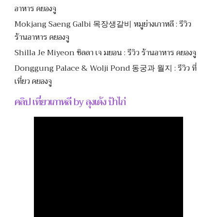
อาหาร คยองจู
Mokjang Saeng Galbi 목장생갈비 หมูย่างเกาหลี : รีวิว
ร้านอาหาร คยองจู
Shilla Je Miyeon ชิลลา เจ มยอน : รีวิว ร้านอาหาร คยองจู
Donggung Palace & Wolji Pond 동궁과 월지 : รีวิว ที่
เที่ยว คยองจู
คลิป เที่ยวเกาหลี by ลุงเด้ง ป้าไก่