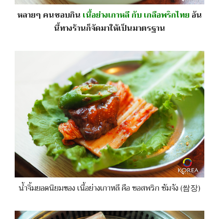
หลายๆ คนชอบกิน
เนื้อย่างเกาหลี กับ เกลือพริกไทย
อัน
นี้ทางร้านก็จัดมาให้เป็นมาตรฐาน
น้ำจิ้มยอดนิยมของ เนื้อย่างเกาหลี คือ ซอสพริก ซัมจัง (쌈장)