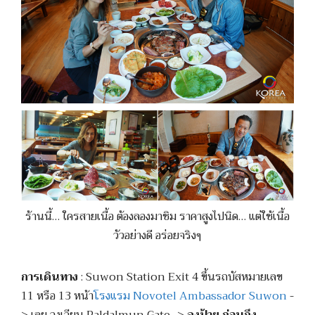
ร้านนี้… ใครสายเนื้อ ต้องลองมาชิม ราคาสูงไปนิด… แต่ใช้เนื้อ
วัวอย่างดี อร่อยจริงๆ
การเดินทาง
: Suwon Station Exit 4 ขึ้นรถบัสหมายเลข
11 หรือ 13 หน้า
โรงแรม Novotel Ambassador Suwon
-
> เลย วงเวียน Paldalmun Gate ->
ลงป้าย ก่อนถึง