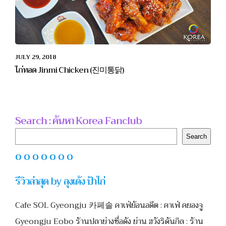
JULY 29, 2018
ไก่ทอด Jinmi Chicken (진미통닭)
Search : ค้นหา Korea Fanclub
Search
Search
O O O O O O O
รีวิวล่าสุด by ลุงเด้ง ป้าไก่
Cafe SOL Gyeongju 카페솔 คาเฟ่ย้อนอดีต : คาเฟ่ คยองจู
Gyeongju Eobo ร้านปลาย่างชื่อดัง ย่าน ฮวังริดันกิล : ร้าน