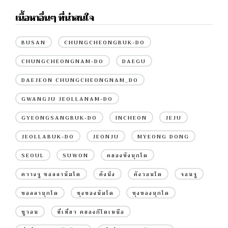
เนื้อหาอื่นๆ ที่น่าสนใจ
BUSAN
CHUNGCHEONGBUK-DO
CHUNGCHEONGNAM-DO
DAEGU
DAEJEON CHUNGCHEONGNAM_DO
GWANGJU JEOLLANAM-DO
GYEONGSANGBUK-DO
INCHEON
JEJU
JEOLLABUK-DO
JEONJU
MYEONG DONG
SEOUL
SUWON
คยองซังบุกโด
ควางจู ชอลลานัมโด
คังนึง
คังวอนโด
จอนจู
ชอลลาบุกโด
ชุงชองนัมโด
ชุงชองบุกโด
ซูวอน
ที่เที่ยว คยองกีโดเหนือ