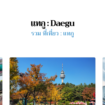
แทกู : Daegu
รวม ที่เที่ยว : แทกู