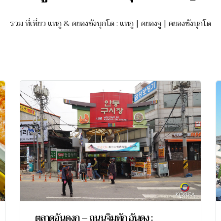
รวม ที่เที่ยว แทกู & คยองซังบุกโด : แทกู | คยองจู | คยองซังบุกโด
ตลาดอันดงกู – ถนนจิมทัก อันดง :