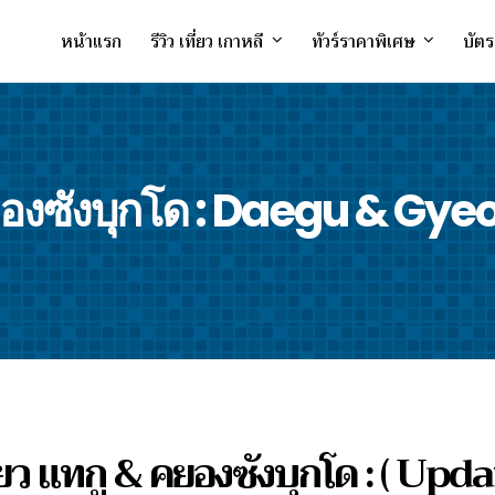
หน้าแรก
รีวิว เที่ยว เกาหลี
ทัวร์ราคาพิเศษ
บัตร
 & คยองซังบุกโด : Daegu & 
ี่ยว แทกู & คยองซังบุกโด : ( Updat