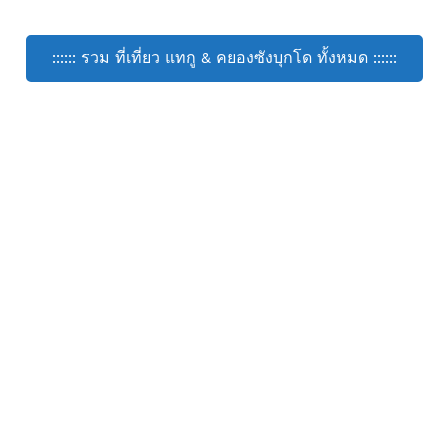
:::::: รวม ที่เที่ยว แทกู & คยองซังบุกโด ทั้งหมด ::::::