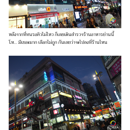
หลังจากที่ทนรอคิวไม่ไหว ก็เลยเดินสำรวจร้านอาหารย่านนี้
โห… มีเยอะมาก เลือกไม่ถูก กันเลยว่าจะไปลงที่ร้านไหน