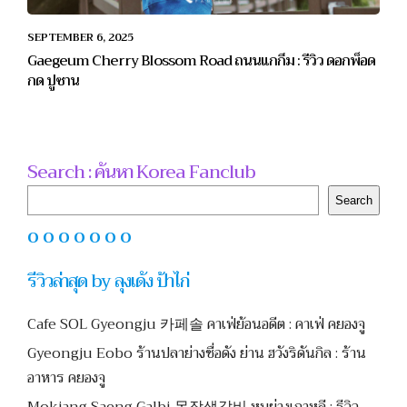
SEPTEMBER 6, 2025
Gaegeum Cherry Blossom Road ถนนแกกึม : รีวิว ดอกพ็อด
กด ปูซาน
Search : ค้นหา Korea Fanclub
Search
Search
O O O O O O O
รีวิวล่าสุด by ลุงเด้ง ป้าไก่
Cafe SOL Gyeongju 카페솔 คาเฟ่ย้อนอดีต : คาเฟ่ คยองจู
Gyeongju Eobo ร้านปลาย่างชื่อดัง ย่าน ฮวังริดันกิล : ร้าน
อาหาร คยองจู