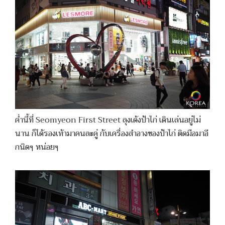
ค่ำนี้ที่ Seomyeon First Street ลุงเด้งป้าไก่ เดินเล่นอยู่ไม่
นาน ก็ได้รองเท้ามาคนละคู่ กับเครื่องสำอางของป้าไก่ ติดมือมาอี
กนิดๆ หน่อยๆ