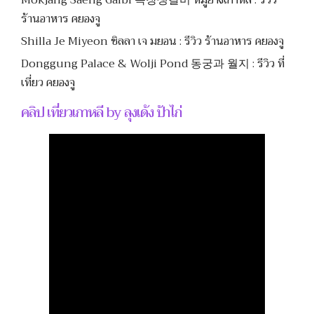
Mokjang Saeng Galbi 목장생갈비 หมูย่างเกาหลี : รีวิว
ร้านอาหาร คยองจู
Shilla Je Miyeon ชิลลา เจ มยอน : รีวิว ร้านอาหาร คยองจู
Donggung Palace & Wolji Pond 동궁과 월지 : รีวิว ที่
เที่ยว คยองจู
คลิป เที่ยวเกาหลี by ลุงเด้ง ป้าไก่