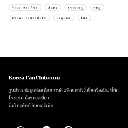
ร้านอาหาร โซล
อันดง
เกาะเชจู
แทกู
แทจอน ชุงชองนัมโด
แฮอุนแด
โซล
Korea FanClub.com
ศูนย์รวมข้อมูลท่องเที่ยวเกาหลี แพ็คเกจทัวร์ ตั๋วเครื่องบิน ที่พัก
โรงแรม บัตรท่องเที่ยว
ซิมโทรศัพท์ อินเตอร์เน็ต