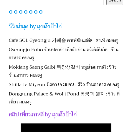
Search
O O O O O O O
รีวิวล่าสุด by ลุงเด้ง ป้าไก่
Cafe SOL Gyeongju 카페솔 คาเฟ่ย้อนอดีต : คาเฟ่ คยองจู
Gyeongju Eobo ร้านปลาย่างชื่อดัง ย่าน ฮวังริดันกิล : ร้าน
อาหาร คยองจู
Mokjang Saeng Galbi 목장생갈비 หมูย่างเกาหลี : รีวิว
ร้านอาหาร คยองจู
Shilla Je Miyeon ชิลลา เจ มยอน : รีวิว ร้านอาหาร คยองจู
Donggung Palace & Wolji Pond 동궁과 월지 : รีวิว ที่
เที่ยว คยองจู
คลิป เที่ยวเกาหลี by ลุงเด้ง ป้าไก่