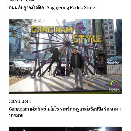
MARCH 13, 2021
ถนน อับกูจอง โรดีโอ : Apgujeong Rodeo Street
JULY 2, 2014
Gangnam (คังนัม) ย่านไฮโซ รวมร้านหรู แหล่งช๊อปปิ้ง ร้านอาหาร
มากมาย