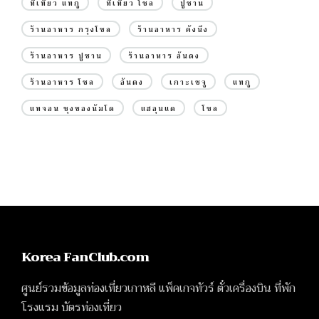
ที่เที่ยว แทกู
ที่เที่ยว โซล
ปูซาน
ร้านอาหาร กรุงโซล
ร้านอาหาร คังนึง
ร้านอาหาร ปูซาน
ร้านอาหาร อันดง
ร้านอาหาร โซล
อันดง
เกาะเชจู
แทกู
แทจอน ชุงชองนัมโด
แฮอุนแด
โซล
Korea FanClub.com
ศูนย์รวมข้อมูลท่องเที่ยวเกาหลี แพ็คเกจทัวร์ ตั๋วเครื่องบิน ที่พัก
โรงแรม บัตรท่องเที่ยว