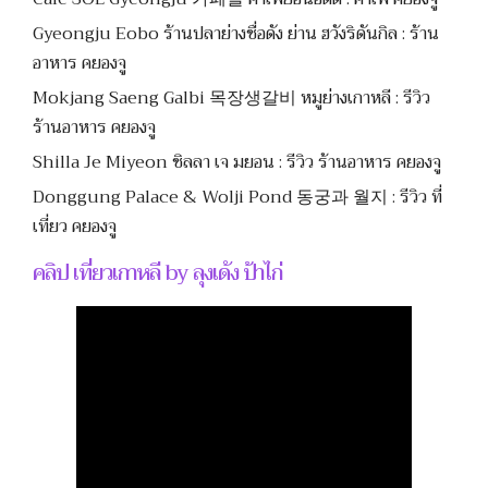
Gyeongju Eobo ร้านปลาย่างชื่อดัง ย่าน ฮวังริดันกิล : ร้าน
อาหาร คยองจู
Mokjang Saeng Galbi 목장생갈비 หมูย่างเกาหลี : รีวิว
ร้านอาหาร คยองจู
Shilla Je Miyeon ชิลลา เจ มยอน : รีวิว ร้านอาหาร คยองจู
Donggung Palace & Wolji Pond 동궁과 월지 : รีวิว ที่
เที่ยว คยองจู
คลิป เที่ยวเกาหลี by ลุงเด้ง ป้าไก่