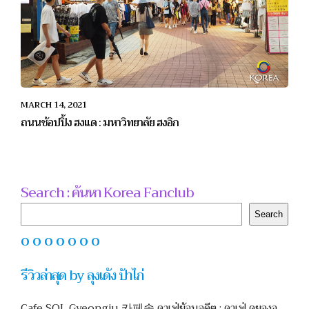
MARCH 14, 2021
ถนนช้อปปิ้ง ฮงแด : มหาวิทยาลัย ฮงอิก
Search : ค้นหา Korea Fanclub
Search
Search
O O O O O O O
รีวิวล่าสุด by ลุงเด้ง ป้าไก่
Cafe SOL Gyeongju 카페솔 คาเฟ่ย้อนอดีต : คาเฟ่ คยองจู