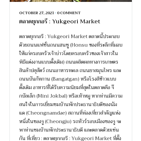
OCTOBER 27, 2021
•
0 COMMENT
ตลาดยุกกอรี : Yukgeori Market
ตลาดยุกกอรี : Yukgeori Market ตลาดนี้ประกอบ
ด้วยถนนแฟชั่นถนนฮนชู (Honsu ของที่ระลึกที่มอบ
ให้แก่ครอบครัวเจ้าบ่าวโดยครอบครัวของเจ้าสาวใน
พิธีแต่งงานแบบดั้งเดิม) ถนนผลิตผลทางการเกษตร
สินค้าปศุสัตว์ ถนนอาหารทะเล ถนนยาสมุนไพร และ
ถนนบันกัทกาน (Bangatgan) หรือโรงสีข้าวแบบ
ดั้งเดิม อาหารที่ได้รับความนิยมที่สุดในตลาดคือ จ๊
กบัลเล็ก (Mini Jokbal) หรือเท้าหมู หากท่านมีความ
สนใจในการเยี่ยมชมบ้านพักประธานาธิบดีชองนัม
แด (Cheongnamdae) สถานที่ท่องเที่ยวสำคัญแห่ง
หนึ่งในชองจู (Cheongju) รถทัวร์รอบเมืองชองจู จะ
พาท่านชมบ้านพักประธานาธิบดี และตลาดด้วยเช่น
กัน ที่เที่ยว : ตลาดยุกกอรี : Yukgeori Market ที่ตั้ง