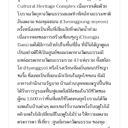
Cultural Heritage Complex เนื่องจากเต็มด้วย
โบราณวัตถุทางวัฒนธรรมและทิวทัศน์ทางธรรมชาติ
อันงดงาม ชองพุงมยอน (Cheongpung-myeon)
ครั้งหนึ่งเคยเป็นพื้นที่เสี่ยงภัยที่จะเกิดน้ำท่วม
เนื่องจากผลของการสร้างเขื่อนชุงจู (Chungju
Dam) แต่ได้มีการย้ายไปในพื้นที่อื่น ที่นี่จึงได้ถูกดูแล
เป็นอย่างดีให้เป็นศูนย์ของมรดกทางวัฒนธรรมมี
แหล่งมรดกทางวัฒนธรรมรวม 43 แห่งรวม ทั้งฮยังก
โย (Hyanggyo) หรือโรงเรียนท้องถิ่นสอนปรัชญา
ขงจื้อ ซึ่งเคยเป็นที่สอนนักเรียนในยุคโชซอน ยังมี
อาคารสำนักงานรัฐบาล บ้านส่วนบุคคลและรูปปั้นหิน
ได้รับการบูรณะฟื้นฟูและยังมีสิ่งของในวิถีชีวิตของ
ผู้คน 1,600 กว่าชิ้นที่เคยใช้โดยคนยุคโบราณได้จัด
แสดงในบ้านต่างๆ ดอกเชอร์รี่บานสะพรั่งรับฤดูใบไม้
ผลิ และใบไม้เปลี่ยนสีในฤดูใบไม้ร่วง ให้ความงดงาม
ตระการตา ที่เที่ยว : ศูนย์มรดกวัฒนธรรม ชองพุง :