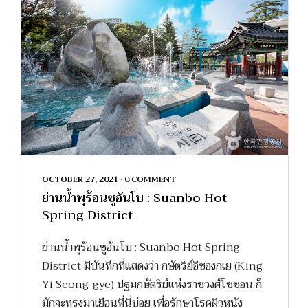
OCTOBER 27, 2021
•
0 COMMENT
ย่านน้ำพุร้อนซูอันโบ : Suanbo Hot
Spring District
ย่านน้ำพุร้อนซูอันโบ : Suanbo Hot Spring
District มีบันทึกที่แสดงว่า กษัตริย์อีซองกเย (King
Yi Seong-gye) ปฐมกษัตริย์แห่งราชวงศ์โชซอน ก็
มักจะทรงมาเยือนที่นี่บ่อย เพื่อรักษาโรคผิวหนัง