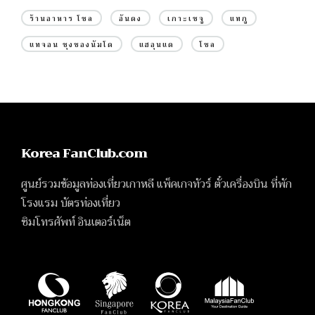
ร้านอาหาร โซล
อันดง
เกาะเชจู
แทกู
แทจอน ชุงชองนัมโด
แฮอุนแด
โซล
Korea FanClub.com
ศูนย์รวมข้อมูลท่องเที่ยวเกาหลี แพ็คเกจทัวร์ ตั๋วเครื่องบิน ที่พัก
โรงแรม บัตรท่องเที่ยว
ซิมโทรศัพท์ อินเตอร์เน็ต