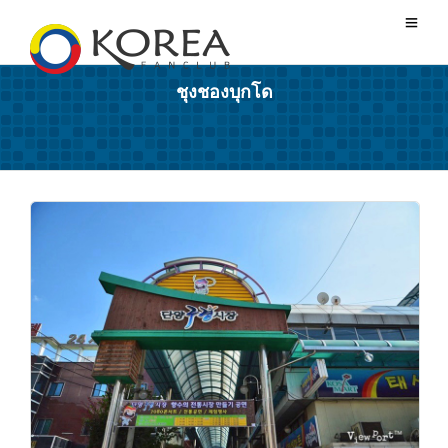
ชุงชองบุกโด