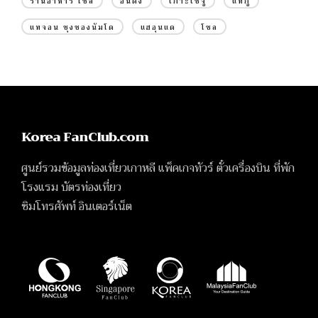
ร้านอาหาร โซล
อันดง
เกาะเชจู
แทกู
แทจอน ชุงชองนัมโด
แฮอุนแด
โซล
Korea FanClub.com
ศูนย์รวมข้อมูลท่องเที่ยวเกาหลี แพ็คเกจทัวร์ ตั๋วเครื่องบิน ที่พัก
โรงแรม บัตรท่องเที่ยว
ซิมโทรศัพท์ อินเตอร์เน็ต