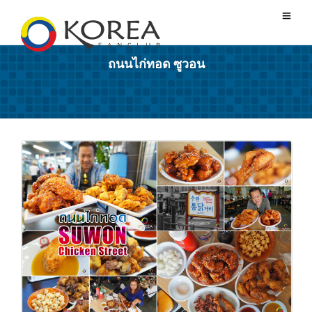
ถนนไก่ทอด ซูวอน