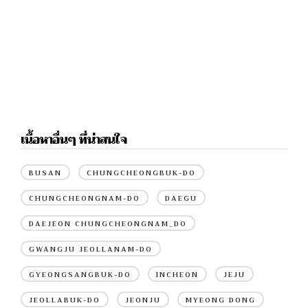
เนื้อหาอื่นๆ ที่น่าสนใจ
BUSAN
CHUNGCHEONGBUK-DO
CHUNGCHEONGNAM-DO
DAEGU
DAEJEON CHUNGCHEONGNAM_DO
GWANGJU JEOLLANAM-DO
GYEONGSANGBUK-DO
INCHEON
JEJU
JEOLLABUK-DO
JEONJU
MYEONG DONG