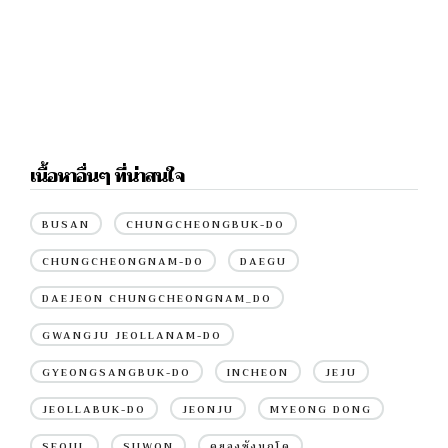
เนื้อหาอื่นๆ ที่น่าสนใจ
BUSAN
CHUNGCHEONGBUK-DO
CHUNGCHEONGNAM-DO
DAEGU
DAEJEON CHUNGCHEONGNAM_DO
GWANGJU JEOLLANAM-DO
GYEONGSANGBUK-DO
INCHEON
JEJU
JEOLLABUK-DO
JEONJU
MYEONG DONG
SEOUL
SUWON
คยองซังบุกโด