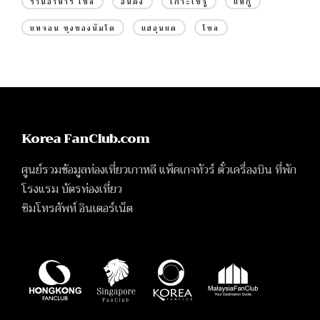
ร้านอาหาร โซล
อันดง
เกาะเชจู
แทกู
แทจอน ชุงชองนัมโด
แฮอุนแด
โซล
Korea FanClub.com
ศูนย์รวมข้อมูลท่องเที่ยวเกาหลี แพ็คเกจทัวร์ ตั๋วเครื่องบิน ที่พัก
โรงแรม บัตรท่องเที่ยว
ซิมโทรศัพท์ อินเตอร์เน็ต