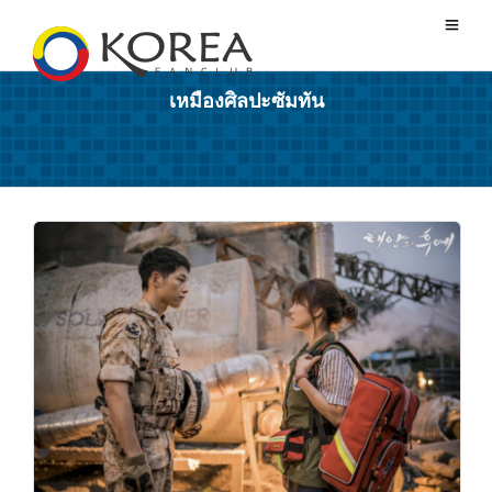
เหมืองศิลปะซัมทัน