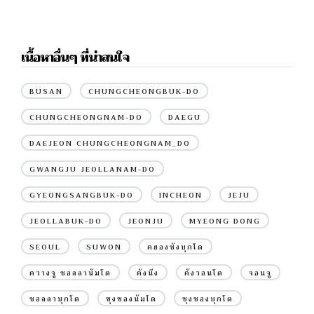
เนื้อหาอื่นๆ ที่น่าสนใจ
BUSAN
CHUNGCHEONGBUK-DO
CHUNGCHEONGNAM-DO
DAEGU
DAEJEON CHUNGCHEONGNAM_DO
GWANGJU JEOLLANAM-DO
GYEONGSANGBUK-DO
INCHEON
JEJU
JEOLLABUK-DO
JEONJU
MYEONG DONG
SEOUL
SUWON
คยองซังบุกโด
ควางจู ชอลลานัมโด
คังนึง
คังวอนโด
จอนจู
ชอลลาบุกโด
ชุงชองนัมโด
ชุงชองบุกโด