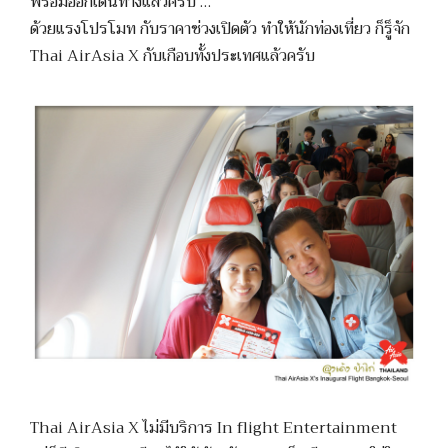
พร้อมออกเดินทางแล้วครับ …
ด้วยแรงโปรโมท กับราคาช่วงเปิดตัว ทำให้นักท่องเที่ยว ก็รู็จัก
Thai AirAsia X กับเกือบทั้งประเทศแล้วครับ
Thai AirAsia X ไม่มีบริการ In flight Entertainment