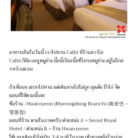
อาหารเย็นในวันนี้ เราไปทาน Calbi ที่ร้านฮวาโล
Calbi ก็คือ เมนูหมูย่าง มื้อนี้เป็นเนื้อซี่โครงหมูย่าง อยู่ไม่ไกล
จากโรงแรม
ถ้าเพื่อนๆ อยากไปทาน แต่เดินทางไปไม่ถูก ลุงเด้ง ป้าไก่ จัด
แผนที่ให้ตามนี้เลย
ชื่อร้าน : Hwaroyeon (Myeongdong Branch) (화로연 –
명동점)
แผนที่ร้าน ตามในภาพครับ ตำแหน่ง A = Seoul Royal
Hotel / ตำแหน่ง B = ร้าน Hwaroyeon
ใช้เวลาเดินเท้าไม่เกิน 3-4 นาที ในภาพ เข้าทางหลังร้านง่าย