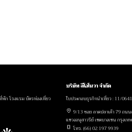
บริษัท ลีโอโนวา จำกัด
 ที่พัก โรงแรม บัตรท่องเที่ยว
ใบประกอบธุรกิจนำเที่ยว : 11/064
9/13 ซอย ลาดปลาเค้า 79 ถนน
แขวงอนุสาวรีย์ เขตบางเขน กรุง
โทร. (66) 02 197 9939