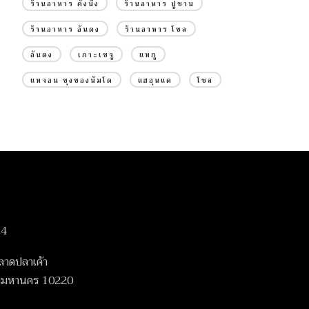
ร้านอาหาร คังนึง
ร้านอาหาร ปูซาน
ร้านอาหาร อันดง
ร้านอาหาร โซล
อันดง
เกาะเชจู
แทกู
แทจอน ชุงชองนัมโด
แฮอุนแด
โซล
14
ลาดปลาเค้า
เทพมหานคร 10220