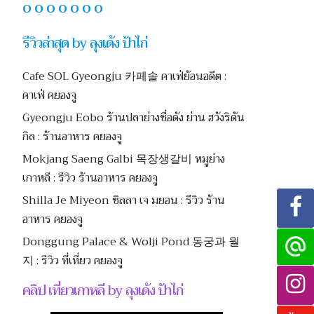
O O O O O O O
รีวิวล่าสุด by ลุงเด้ง ป้าไก่
Cafe SOL Gyeongju 카페솔 คาเฟ่ย้อนอดีต :
คาเฟ่ คยองจู
Gyeongju Eobo ร้านปลาย่างชื่อดัง ย่าน ฮวังริดัน
กิล : ร้านอาหาร คยองจู
Mokjang Saeng Galbi 목장생갈비 หมูย่าง
เกาหลี : รีวิว ร้านอาหาร คยองจู
Shilla Je Miyeon ชิลลา เจ มยอน : รีวิว ร้าน
อาหาร คยองจู
Donggung Palace & Wolji Pond 동궁과 월
지 : รีวิว ที่เที่ยว คยองจู
คลิป เที่ยวเกาหลี by ลุงเด้ง ป้าไก่