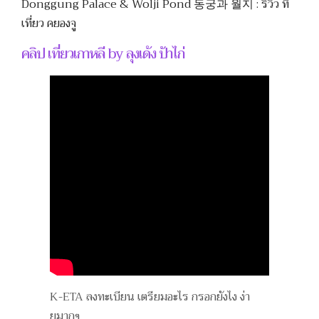
Donggung Palace & Wolji Pond 동궁과 월지 : รีวิว ที่
เที่ยว คยองจู
คลิป เที่ยวเกาหลี by ลุงเด้ง ป้าไก่
K-ETA ลงทะเบียน เตรียมอะไร กรอกยังไง ง่า
ยมากๆ