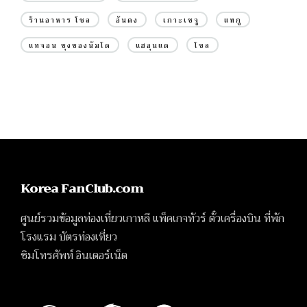
ร้านอาหาร โซล
อันดง
เกาะเชจู
แทกู
แทจอน ชุงชองนัมโด
แฮอุนแด
โซล
Korea FanClub.com
ศูนย์รวมข้อมูลท่องเที่ยวเกาหลี แพ็คเกจทัวร์ ตั๋วเครื่องบิน ที่พัก
โรงแรม บัตรท่องเที่ยว
ซิมโทรศัพท์ อินเตอร์เน็ต