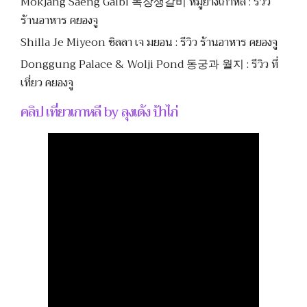
Mokjang Saeng Galbi 목장생갈비 หมูย่างเกาหลี : รีวิว
ร้านอาหาร คยองจู
Shilla Je Miyeon ชิลลา เจ มยอน : รีวิว ร้านอาหาร คยองจู
Donggung Palace & Wolji Pond 동궁과 월지 : รีวิว ที่
เที่ยว คยองจู
คลิป เที่ยวเกาหลี by ลุงเด้ง ป้าไก่