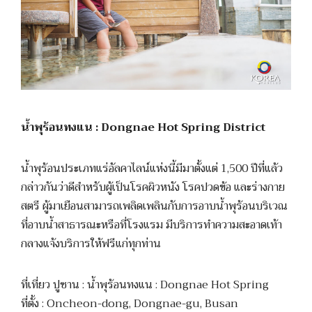
น้ำพุร้อนทงแน : Dongnae Hot Spring District
น้ำพุร้อนประเภทแร่อัลคาไลน์แห่งนี้มีมาตั้งแต่ 1,500 ปีที่แล้ว
กล่าวกันว่าดีสำหรับผู้เป็นโรคผิวหนัง โรคปวดข้อ และร่างกาย
สตรี ผู้มาเยือนสามารถเพลิดเพลินกับการอาบน้ำพุร้อนบริเวณ
ที่อาบน้ำสาธารณะหรือที่โรงแรม มีบริการทำความสะอาดเท้า
กลางแจ้งบริการให้ฟรีแก่ทุกท่าน
ที่เที่ยว ปูซาน : น้ำพุร้อนทงแน : Dongnae Hot Spring
ที่ตั้ง : Oncheon-dong, Dongnae-gu, Busan