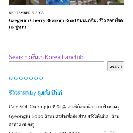
SEPTEMBER 6, 2025
Gaegeum Cherry Blossom Road ถนนแกกึม : รีวิว ดอกพ็อด
กด ปูซาน
Search : ค้นหา Korea Fanclub
Search
Search
O O O O O O O
รีวิวล่าสุด by ลุงเด้ง ป้าไก่
Cafe SOL Gyeongju 카페솔 คาเฟ่ย้อนอดีต : คาเฟ่ คยองจู
Gyeongju Eobo ร้านปลาย่างชื่อดัง ย่าน ฮวังริดันกิล : ร้าน
อาหาร คยองจู