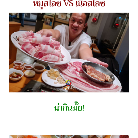
หมูสไลซ์ VS เนื้อสไลซ์
น่ากินมั๊ย!