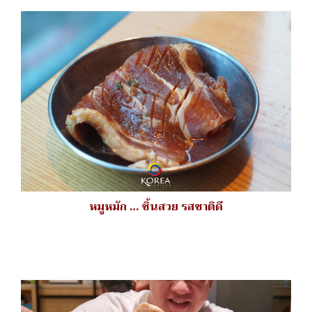
หมูหมัก … ชิ้นสวย รสชาติดี