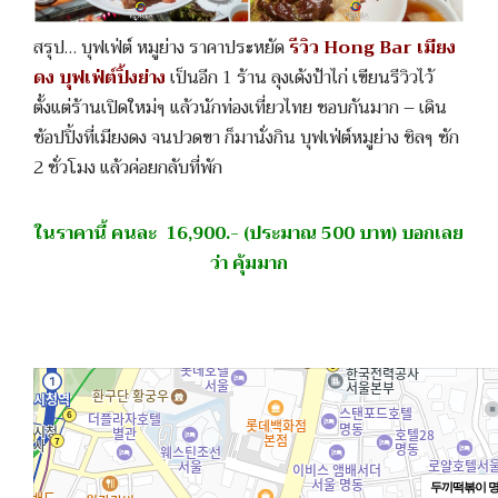
สรุป… บุฟเฟ่ต์ หมูย่าง ราคาประหยัด
รีวิว Hong Bar เมียง
ดง บุฟเฟ่ต์ปิ้งย่าง
เป็นอีก 1 ร้าน ลุงเด้งป้าไก่ เขียนรีวิวไว้
ตั้งแต่ร้านเปิดใหม่ๆ แล้วนักท่องเที่ยวไทย ชอบกันมาก – เดิน
ช้อปปิ้งที่เมียงดง จนปวดขา ก็มานั่งกิน บุฟเฟ่ต์หมูย่าง ชิลๆ ซัก
2 ชั่วโมง แล้วค่อยกลับที่พัก
ในราคานี้ คนละ 16,900.- (ประมาณ 500 บาท) บอกเลย
ว่า คุ้มมาก
두끼떡볶이 