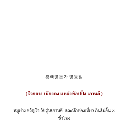
홍빠명돈가 명동점
( ใจกลาง เมียงดง แหล่งช้อปปิ้ง เกาหลี )
หมูย่าง ขวัญใจ วัยรุ่นเกาหลี และนักท่องเที่ยว กินไม่อั้น 2
ชั่วโมง