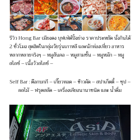
รีวิว Hong Bar เมียงดง บุฟเฟ่ต์ปิ้งย่าง ราคาประหยัด นั่งกินได้
2 ชั่วโมง สุดฮิตในกลุ่มวัยรุ่นเกาหลี และนักท่องเที่ยว อาหาร
หลากหลายจริงๆ – หมูสันคอ – หมูสามชั้น – หมูหมัก – หมู
สไลซ์ – เนื้อวัวสไลซ์ –
Self Bar : ต๊อกบกกี – เกี๊ยวทอด – ข้าวผัด – สปาเก็ตตี้ – ซุป –
ผลไม้ – ฟรุตสลัด – เครื่องเคียงนานาชนิด และ น้ำดื่ม