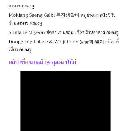
อาหาร คยองจู
Mokjang Saeng Galbi 목장생갈비 หมูย่างเกาหลี : รีวิว
ร้านอาหาร คยองจู
Shilla Je Miyeon ชิลลา เจ มยอน : รีวิว ร้านอาหาร คยองจู
Donggung Palace & Wolji Pond 동궁과 월지 : รีวิว ที่
เที่ยว คยองจู
คลิป เที่ยวเกาหลี by ลุงเด้ง ป้าไก่