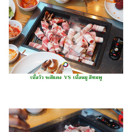
เนื้อวัว จะสีแดง VS เนื้อหมู สีชมพู