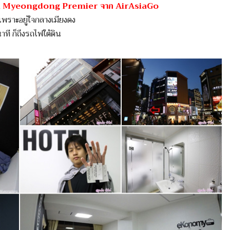
Myeongdong Premier จาก AirAsiaGo
เพราะอยู่ใจกลางเมียงดง
ที ก็ถึงรถไฟใต้ดิน