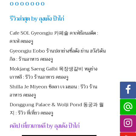
O O O O O O O
รีวิวล่าสุด by ลุงเด้ง ป้าไก่
Cafe SOL Gyeongju 카페솔 คาเฟ่ย้อนอดีต :
คาเฟ่ คยองจู
Gyeongju Eobo ร้านปลาย่างชื่อดัง ย่าน ฮวังริดัน
กิล : ร้านอาหาร คยองจู
Mokjang Saeng Galbi 목장생갈비 หมูย่าง
เกาหลี : รีวิว ร้านอาหาร คยองจู
Shilla Je Miyeon ชิลลา เจ มยอน : รีวิว ร้าน
อาหาร คยองจู
Donggung Palace & Wolji Pond 동궁과 월
지 : รีวิว ที่เที่ยว คยองจู
คลิป เที่ยวเกาหลี by ลุงเด้ง ป้าไก่