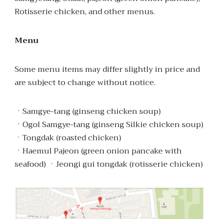
Rotisserie chicken, and other menus.
Menu
Some menu items may differ slightly in price and
are subject to change without notice.
ㆍSamgye-tang (ginseng chicken soup)
ㆍOgol Samgye-tang (ginseng Silkie chicken soup)
ㆍTongdak (roasted chicken)
ㆍHaemul Pajeon (green onion pancake with
seafood) ㆍJeongi gui tongdak (rotisserie chicken)