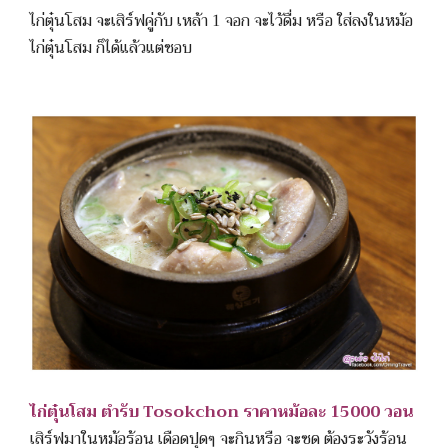
ไก่ตุ๋นโสม จะเสิร์ฟคู่กับ เหล้า 1 จอก จะไว้ดื่ม หรือ ใส่ลงในหม้อ
ไก่ตุ๋นโสม ก็ได้แล้วแต่ชอบ
ไก่ตุ๋นโสม ตำรับ Tosokchon ราคาหม้อละ 15000 วอน
เสิร์ฟมาในหม้อร้อน เดือดปุดๆ จะกินหรือ จะซด ต้องระวังร้อน