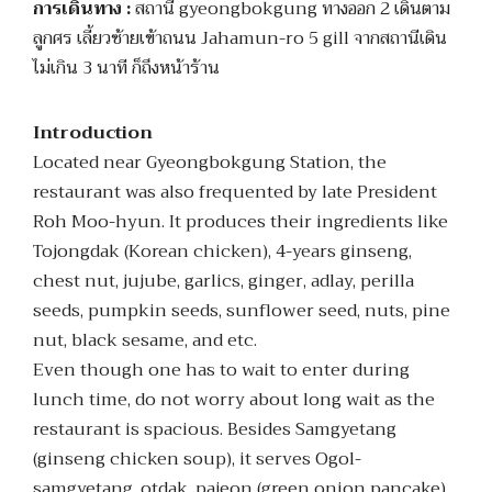
การเดินทาง :
สถานี gyeongbokgung ทางออก 2 เดินตาม
ลูกศร เลี้ยวซ้ายเข้าถนน Jahamun-ro 5 gill จากสถานีเดิน
ไม่เกิน 3 นาที ก็ถึงหน้าร้าน
Introduction
Located near Gyeongbokgung Station, the
restaurant was also frequented by late President
Roh Moo-hyun. It produces their ingredients like
Tojongdak (Korean chicken), 4-years ginseng,
chest nut, jujube, garlics, ginger, adlay, perilla
seeds, pumpkin seeds, sunflower seed, nuts, pine
nut, black sesame, and etc.
Even though one has to wait to enter during
lunch time, do not worry about long wait as the
restaurant is spacious. Besides Samgyetang
(ginseng chicken soup), it serves Ogol-
samgyetang, otdak, pajeon (green onion pancake),