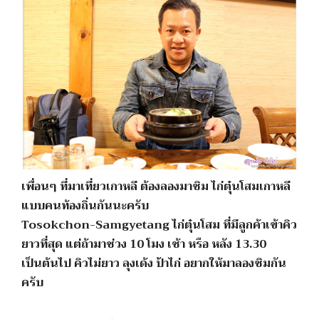
เพื่อนๆ ที่มาเที่ยวเกาหลี ต้องลองมาชิม ไก่ตุ๋นโสมเกาหลี
แบบคนท้องถิ่นกันนะครับ
Tosokchon-Samgyetang ไก่ตุ๋นโสม ที่มีลูกค้าเข้าคิว
ยาวที่สุด แต่ถ้ามาช่วง 10 โมง เช้า หรือ หลัง 13.30
เป็นต้นไป คิวไม่ยาว ลุงเด้ง ป้าไก่ อยากให้มาลองชิมกัน
ครับ