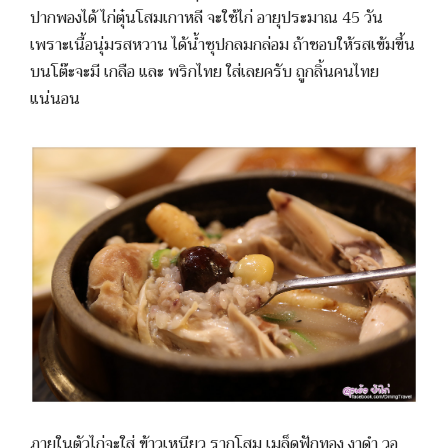
ปากพองได้ ไก่ตุ๋นโสมเกาหลี จะใช้ไก่ อายุประมาณ 45 วัน
เพราะเนื้อนุ่มรสหวาน ได้น้ำซุปกลมกล่อม ถ้าชอบให้รสเข้มขึ้น
บนโต๊ะจะมี เกลือ และ พริกไทย ใส่เลยครับ ถูกลิ้นคนไทย
แน่นอน
ภายในตัวไก่จะใส่ ข้าวเหนียว รากโสม เมล็ดฟักทอง งาดำ วอ