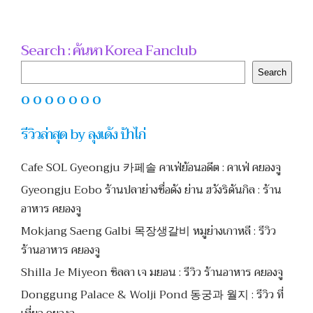
Search : ค้นหา Korea Fanclub
Search
Search
O O O O O O O
รีวิวล่าสุด by ลุงเด้ง ป้าไก่
Cafe SOL Gyeongju 카페솔 คาเฟ่ย้อนอดีต : คาเฟ่ คยองจู
Gyeongju Eobo ร้านปลาย่างชื่อดัง ย่าน ฮวังริดันกิล : ร้าน
อาหาร คยองจู
Mokjang Saeng Galbi 목장생갈비 หมูย่างเกาหลี : รีวิว
ร้านอาหาร คยองจู
Shilla Je Miyeon ชิลลา เจ มยอน : รีวิว ร้านอาหาร คยองจู
Donggung Palace & Wolji Pond 동궁과 월지 : รีวิว ที่