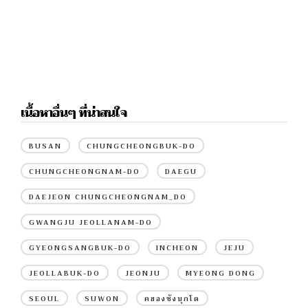
เนื้อหาอื่นๆ ที่น่าสนใจ
BUSAN
CHUNGCHEONGBUK-DO
CHUNGCHEONGNAM-DO
DAEGU
DAEJEON CHUNGCHEONGNAM_DO
GWANGJU JEOLLANAM-DO
GYEONGSANGBUK-DO
INCHEON
JEJU
JEOLLABUK-DO
JEONJU
MYEONG DONG
SEOUL
SUWON
คยองซังบุกโด