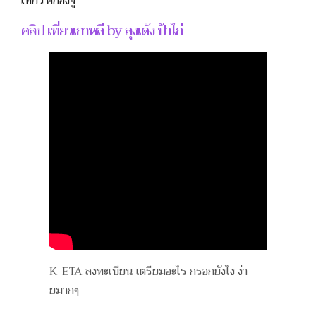
เที่ยว คยองจู
คลิป เที่ยวเกาหลี by ลุงเด้ง ป้าไก่
K-ETA ลงทะเบียน เตรียมอะไร กรอกยังไง ง่า
ยมากๆ