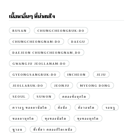
เนื้อหาอื่นๆ ที่น่าสนใจ
BUSAN
CHUNGCHEONGBUK-DO
CHUNGCHEONGNAM-DO
DAEGU
DAEJEON CHUNGCHEONGNAM_DO
GWANGJU JEOLLANAM-DO
GYEONGSANGBUK-DO
INCHEON
JEJU
JEOLLABUK-DO
JEONJU
MYEONG DONG
SEOUL
SUWON
คยองซังบุกโด
ควางจู ชอลลานัมโด
คังนึง
คังวอนโด
จอนจู
ชอลลาบุกโด
ชุงชองนัมโด
ชุงชองบุกโด
ซูวอน
ที่เที่ยว คยองกีโดเหนือ