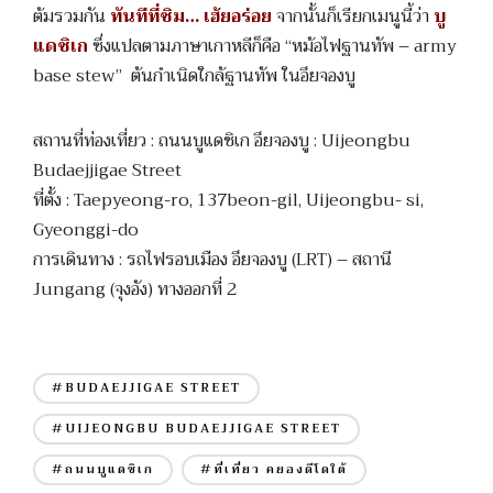
ต้มรวมกัน
ทันทีที่ชิม… เฮ้ยอร่อย
จากนั้นก็เรียกเมนูนี้ว่า
บู
แดชิเก
ซึ่งแปลตามภาษาเกาหลีก็คือ “หม้อไฟฐานทัพ – army
base stew” ต้นกำเนิดใกล้ฐานทัพ ในอึยจองบู
สถานที่ท่องเที่ยว : ถนนบูแดชิเก อึยจองบู : Uijeongbu
Budaejjigae Street
ที่ตั้ง : Taepyeong-ro, 137beon-gil, Uijeongbu- si,
Gyeonggi-do
การเดินทาง : รถไฟรอบเมือง อึยจองบู (LRT) – สถานี
Jungang (จุงอัง) ทางออกที่ 2
#BUDAEJJIGAE STREET
#UIJEONGBU BUDAEJJIGAE STREET
#ถนนบูแดชิเก
#ที่เที่ยว คยองดีโดใต้