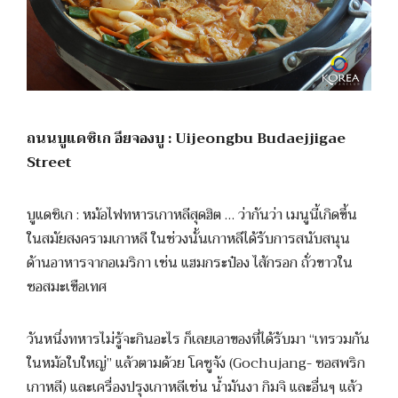
ถนนบูแดชิเก อึยจองบู : Uijeongbu Budaejjigae
Street
บูแดชิเก : หม้อไฟทหารเกาหลีสุดฮิต … ว่ากันว่า เมนูนี้เกิดขึ้น
ในสมัยสงครามเกาหลี ในช่วงนั้นเกาหลีได้รับการสนับสนุน
ด้านอาหารจากอเมริกา เช่น แฮมกระป๋อง ไส้กรอก ถั่วขาวใน
ซอสมะเขือเทศ
วันหนึ่งทหารไม่รู้จะกินอะไร ก็เลยเอาของที่ได้รับมา “เทรวมกัน
ในหม้อใบใหญ่” แล้วตามด้วย โคซูจัง (Gochujang- ซอสพริก
เกาหลี) และเครื่องปรุงเกาหลีเช่น น้ำมันงา กิมจิ และอื่นๆ แล้ว