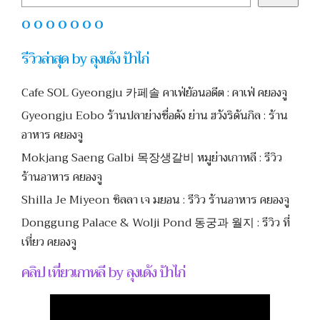
O O O O O O O
รีวิวล่าสุด by ลุงเด้ง ป้าไก่
Cafe SOL Gyeongju 카페솔 คาเฟ่ย้อนอดีต : คาเฟ่ คยองจู
Gyeongju Eobo ร้านปลาย่างชื่อดัง ย่าน ฮวังริดันกิล : ร้าน
อาหาร คยองจู
Mokjang Saeng Galbi 목장생갈비 หมูย่างเกาหลี : รีวิว
ร้านอาหาร คยองจู
Shilla Je Miyeon ชิลลา เจ มยอน : รีวิว ร้านอาหาร คยองจู
Donggung Palace & Wolji Pond 동궁과 월지 : รีวิว ที่
เที่ยว คยองจู
คลิป เที่ยวเกาหลี by ลุงเด้ง ป้าไก่